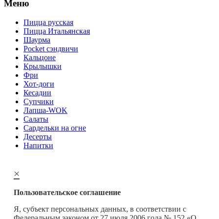
Меню
Пицца русская
Пицца Итальянская
Шаурма
Pocket сэндвичи
Кальцоне
Крылышки
Фри
Хот-доги
Кесадии
Супчики
Лапша-WOK
Салаты
Сардельки на огне
Десерты
Напитки
×
Пользовательское соглашение
Я, субъект персональных данных, в соответствии с
Федеральным законом от 27 июля 2006 года № 152 «О