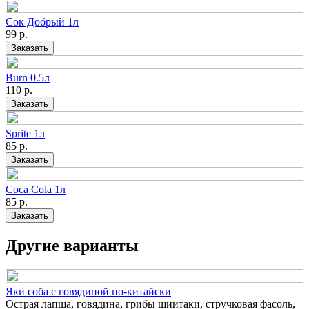
Сок Добрый 1л
99
р.
Заказать
Burn 0.5л
110
р.
Заказать
Sprite 1л
85
р.
Заказать
Coca Cola 1л
85
р.
Заказать
Другие варианты
Яки соба с говядиной по-китайски
Острая лапша, говядина, грибы шиитаки, стручковая фасоль,