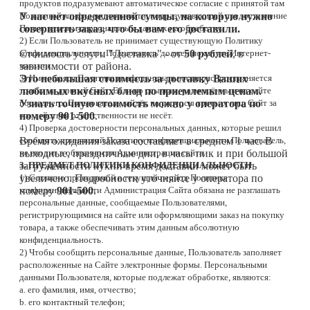
продуктов подразумевают автоматическое согласие с принятой там
Политикой конфиденциальности, подразумевающей предоставление
У нас нет определенной суммы, на которую нужно
Пользователем персональных данных на обработку.
совершить заказ, что бы вам его доставили.
2) Если Пользователь не принимает существующую Политику
конфиденциальности, Пользователь должен покинуть Интернет-
Стоимость услуги "Доставка" - от
50 рублей
, в
магазин.
зависимости от района.
3) Имеющаяся Политика конфиденциальности распространяется
Это небольшая стоимость за доставку Ваших
только на данный Сайт. Если по ссылкам, размещённым на сайте
любимых вкусных блюд по приемлемым ценам.
последнего, Пользователь зайдёт на ресурсы третьих лиц, Сайт за
Узнать точную стоимость можно у оператора по
его действия ответственности не несёт.
номеру
901-500
.
4) Проверка достоверности персональных данных, которые решил
сообщить принявший Политику конфиденциальности Пользователь,
Время ожидания заказа составляет в среднем 1 час. В
не входит в обязанности Администрации сайта.
выходные, праздничные дни, в часы пик и при большой
3. ПРЕДМЕТ ПОЛИТИКИ КОНФИДЕНЦИАЛЬНОСТИ
загруженности кухни время доставки может быть
1) Согласно проводимой в текущий период Политике
увеличено. Подробности уточняйте у оператора по
конфиденциальности Администрация Сайта обязана не разглашать
номеру
901-500
.
персональные данные, сообщаемые Пользователями,
регистрирующимися на сайте или оформляющими заказ на покупку
товара, а также обеспечивать этим данным абсолютную
конфиденциальность.
2) Чтобы сообщить персональные данные, Пользователь заполняет
расположенные на Сайте электронные формы. Персональными
данными Пользователя, которые подлежат обработке, являются:
a. его фамилия, имя, отчество;
b. его контактный телефон;