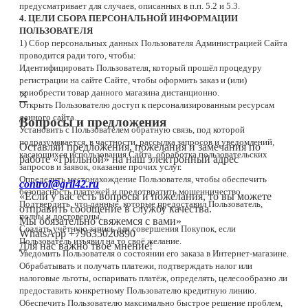
предусматривает для случаев, описанных в п.п. 5.2 и 5.3.
4. ЦЕЛИ СБОРА ПЕРСОНАЛЬНОЙ ИНФОРМАЦИИ
ПОЛЬЗОВАТЕЛЯ
1) Сбор персональных данных Пользователя Администрацией Сайта
проводится ради того, чтобы:
Идентифицировать Пользователя, который прошёл процедуру
регистрации на сайте Сайте, чтобы оформить заказ и (или)
×
приобрести товар данного магазина дистанционно.
Открыть Пользователю доступ к персонализированным ресурсам
данного сайта.
Вопросы и предложения
Установить с Пользователем обратную связь, под которой
подразумевается, в частности, рассылка запросов и уведомлений,
Оставляй предложения, пожелания и замечания по
касающихся использования Сайта, обработка пользовательских
работе «Грильной» на наш электронный адрес
запросов и заявок, оказание прочих услуг.
Определить местонахождение Пользователя, чтобы обеспечить
control@gril42.ru
безопасность платежей и предотвратить мошенничество.
«Если у вас есть вопросы и пожелания, то вы можете
Подтвердить, что данные, которые предоставил Пользователь,
отправить сообщение в службу качества.
полны и достоверны.
Мы обязательно свяжемся с вами»
Создать учётную запись для совершения Покупок, если
WhatsApp +79635020890
Пользователь изъявил на то своё желание.
Для нас важно твое мнение!
Уведомить Пользователя о состоянии его заказа в Интернет-магазине.
Обрабатывать и получать платежи, подтверждать налог или
налоговые льготы, оспаривать платёж, определять, целесообразно ли
предоставить конкретному Пользователю кредитную линию.
Обеспечить Пользователю максимально быстрое решение проблем,