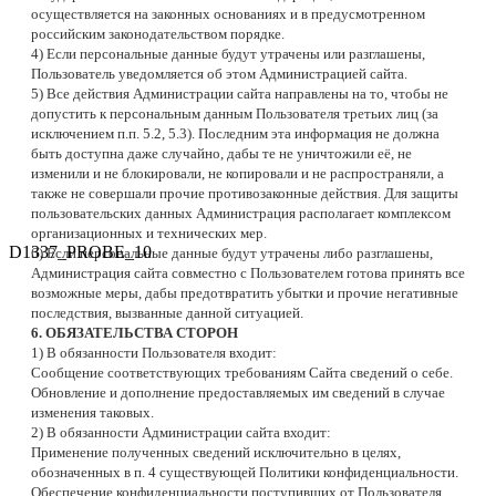
осуществляется на законных основаниях и в предусмотренном
российским законодательством порядке.
4) Если персональные данные будут утрачены или разглашены,
Пользователь уведомляется об этом Администрацией сайта.
5) Все действия Администрации сайта направлены на то, чтобы не
допустить к персональным данным Пользователя третьих лиц (за
исключением п.п. 5.2, 5.3). Последним эта информация не должна
быть доступна даже случайно, дабы те не уничтожили её, не
изменили и не блокировали, не копировали и не распространяли, а
также не совершали прочие противозаконные действия. Для защиты
пользовательских данных Администрация располагает комплексом
организационных и технических мер.
6) Если персональные данные будут утрачены либо разглашены,
Администрация сайта совместно с Пользователем готова принять все
возможные меры, дабы предотвратить убытки и прочие негативные
последствия, вызванные данной ситуацией.
6. ОБЯЗАТЕЛЬСТВА СТОРОН
1) В обязанности Пользователя входит:
Сообщение соответствующих требованиям Сайта сведений о себе.
Обновление и дополнение предоставляемых им сведений в случае
изменения таковых.
2) В обязанности Администрации сайта входит:
Применение полученных сведений исключительно в целях,
обозначенных в п. 4 существующей Политики конфиденциальности.
Обеспечение конфиденциальности поступивших от Пользователя